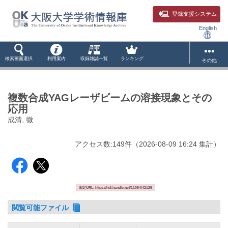
登録支援システム
English
検索画面選択
利用案内
収録雑誌一覧
ランキング
その他
複数合成YAGレーザビームの溶接現象とその
応用
成清, 徹
アクセス数:
149
件
（
2026-08-09
16:24 集計
）
固定URL: https://hdl.handle.net/11094/42125
閲覧可能ファイル