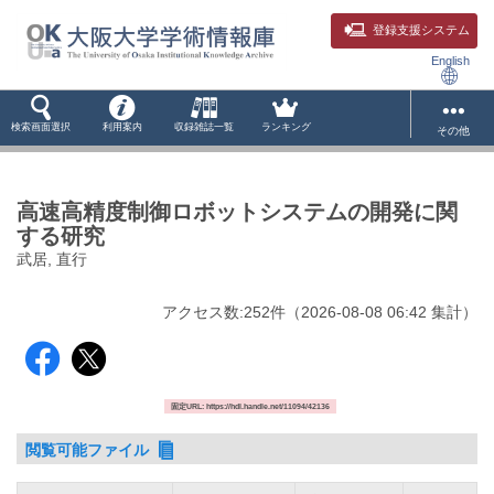
登録支援システム
English
検索画面選択
利用案内
収録雑誌一覧
ランキング
その他
高速高精度制御ロボットシステムの開発に関
する研究
武居, 直行
アクセス数:
252
件
（
2026-08-08
06:42 集計
）
固定URL: https://hdl.handle.net/11094/42136
閲覧可能ファイル