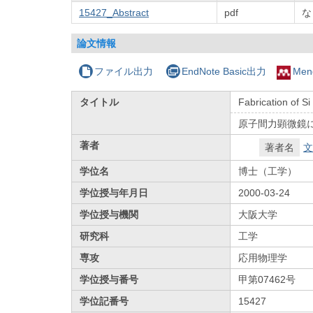
15427_Abstract
pdf
な
論文情報
ファイル出力
EndNote Basic出力
Men
タイトル
Fabrication of S
原子間力顕微鏡
著者
著者名
文
学位名
博士（工学）
学位授与年月日
2000-03-24
学位授与機関
大阪大学
研究科
工学
専攻
応用物理学
学位授与番号
甲第07462号
学位記番号
15427