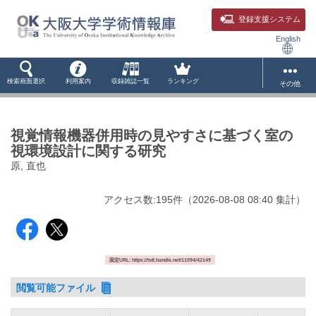
登録支援システム
English
検索画面選択
利用案内
収録雑誌一覧
ランキング
その他
視覚情報機器併用時の見やすさに基づく室の
視環境設計に関する研究
原, 直也
アクセス数:
195
件
（
2026-08-08
08:40 集計
）
固定URL: https://hdl.handle.net/11094/42149
閲覧可能ファイル