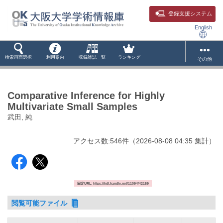
登録支援システム
English
検索画面選択
利用案内
収録雑誌一覧
ランキング
その他
Comparative Inference for Highly
Multivariate Small Samples
武田, 純
アクセス数:
546
件
（
2026-08-08
04:35 集計
）
固定URL: https://hdl.handle.net/11094/42159
閲覧可能ファイル