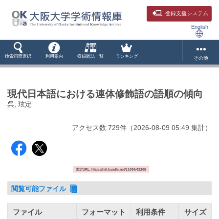
登録支援システム
English
検索画面選択
利用案内
収録雑誌一覧
ランキング
その他
現代日本語における連体修飾語の語順の傾向
呉, 玹定
アクセス数:
729
件
（
2026-08-09
05:49 集計
）
固定URL: https://hdl.handle.net/11094/42205
閲覧可能ファイル
ファイル
フォーマット
利用条件
サイズ