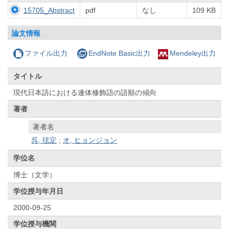
15705_Abstract
pdf
なし
109 KB
論文情報
ファイル出力
EndNote Basic出力
Mendeley出力
タイトル
現代日本語における連体修飾語の語順の傾向
著者
著者名
呉, 玹定
;
オ, ヒョンジョン
学位名
博士（文学）
学位授与年月日
2000-09-25
学位授与機関