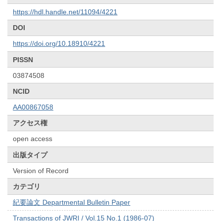
https://hdl.handle.net/11094/4221
DOI
https://doi.org/10.18910/4221
PISSN
03874508
NCID
AA00867058
アクセス権
open access
出版タイプ
Version of Record
カテゴリ
紀要論文 Departmental Bulletin Paper
Transactions of JWRI / Vol.15 No.1 (1986-07)