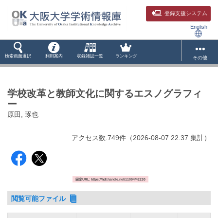
登録支援システム
English
検索画面選択
利用案内
収録雑誌一覧
ランキング
その他
学校改革と教師文化に関するエスノグラフィ
ー
原田, 琢也
アクセス数:
749
件
（
2026-08-07
22:37 集計
）
固定URL: https://hdl.handle.net/11094/42230
閲覧可能ファイル