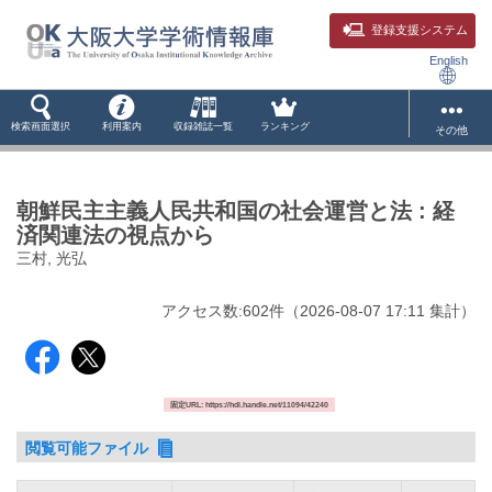
登録支援システム
English
検索画面選択
利用案内
収録雑誌一覧
ランキング
その他
朝鮮民主主義人民共和国の社会運営と法 : 経
済関連法の視点から
三村, 光弘
アクセス数:
602
件
（
2026-08-07
17:11 集計
）
固定URL: https://hdl.handle.net/11094/42240
閲覧可能ファイル