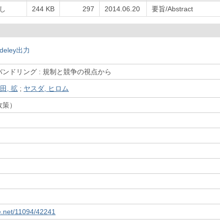
し
244 KB
297
2014.06.20
要旨/Abstract
deley出力
ンドリング : 規制と競争の視点から
田, 拡
;
ヤスダ, ヒロム
政策）
le.net/11094/42241