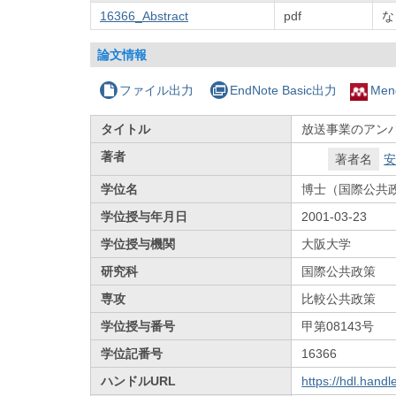
16366_Abstract
pdf
な
論文情報
ファイル出力
EndNote Basic出力
Men
タイトル
放送事業のアンバ
著者
著者名
安
学位名
博士（国際公共
学位授与年月日
2001-03-23
学位授与機関
大阪大学
研究科
国際公共政策
専攻
比較公共政策
学位授与番号
甲第08143号
学位記番号
16366
ハンドルURL
https://hdl.hand