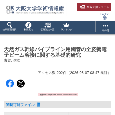
登録支援システム
English
検索画面選択
利用案内
収録雑誌一覧
ランキング
その他
天然ガス幹線パイプライン用鋼管の全姿勢電
子ビーム溶接に関する基礎的研究
古賀, 信次
アクセス数:
202
件
（
2026-08-07
08:47 集計
）
固定URL: https://hdl.handle.net/11094/42297
閲覧可能ファイル