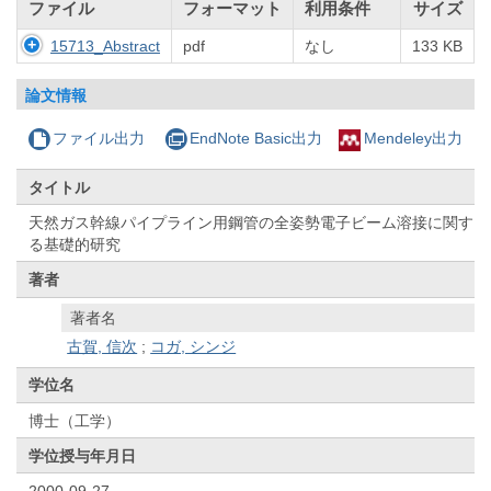
ファイル
フォーマット
利用条件
サイズ
15713_Abstract
pdf
なし
133 KB
論文情報
ファイル出力
EndNote Basic出力
Mendeley出力
タイトル
天然ガス幹線パイプライン用鋼管の全姿勢電子ビーム溶接に関す
る基礎的研究
著者
著者名
古賀, 信次
;
コガ, シンジ
学位名
博士（工学）
学位授与年月日
2000-09-27