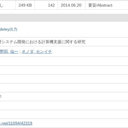
し
249 KB
142
2014.06.20
要旨/Abstract
deley出力
理システム開発における計算機支援に関する研究
野田, 仙一
;
オノダ, センイチ
学
le.net/11094/42319