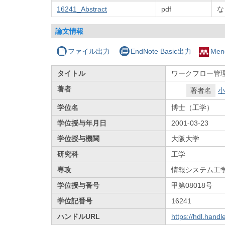
16241_Abstract
pdf
な
論文情報
ファイル出力
EndNote Basic出力
Men
タイトル
ワークフロー管
著者
著者名
小
学位名
博士（工学）
学位授与年月日
2001-03-23
学位授与機関
大阪大学
研究科
工学
専攻
情報システム工
学位授与番号
甲第08018号
学位記番号
16241
ハンドルURL
https://hdl.hand