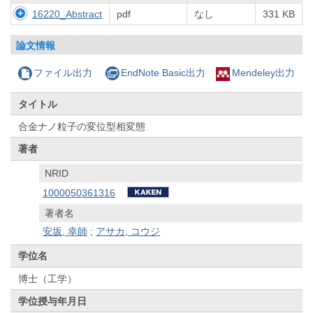
16220_Abstract
pdf
なし
331 KB
論文情報
ファイル出力
EndNote Basic出力
Mendeley出力
タイトル
合金ナノ粒子の変位型相変態
著者
NRID
1000050361316
著者名
安坂, 幸師
;
アサカ, コウジ
学位名
博士（工学）
学位授与年月日