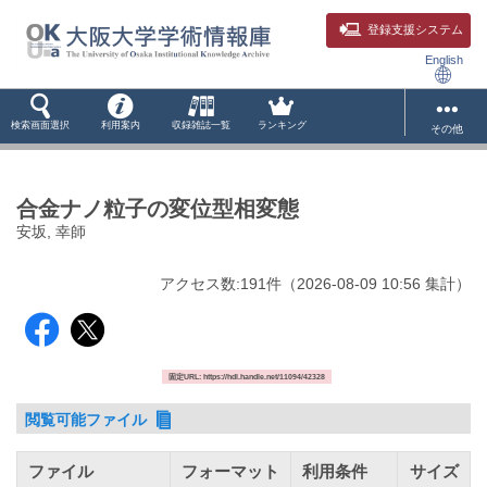
登録支援システム
English
検索画面選択
利用案内
収録雑誌一覧
ランキング
その他
合金ナノ粒子の変位型相変態
安坂, 幸師
アクセス数:
191
件
（
2026-08-09
10:56 集計
）
固定URL: https://hdl.handle.net/11094/42328
閲覧可能ファイル
ファイル
フォーマット
利用条件
サイズ