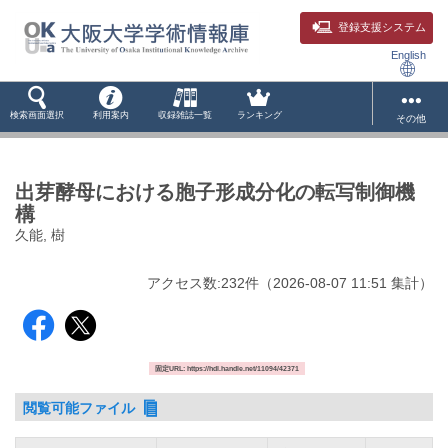
登録支援システム
English
検索画面選択
利用案内
収録雑誌一覧
ランキング
その他
出芽酵母における胞子形成分化の転写制御機
構
久能, 樹
アクセス数:
232
件
（
2026-08-07
11:51 集計
）
固定URL: https://hdl.handle.net/11094/42371
閲覧可能ファイル