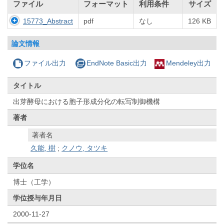
ファイル
フォーマット
利用条件
サイズ
15773_Abstract
pdf
なし
126 KB
論文情報
ファイル出力
EndNote Basic出力
Mendeley出力
タイトル
出芽酵母における胞子形成分化の転写制御機構
著者
著者名
久能, 樹
;
クノウ, タツキ
学位名
博士（工学）
学位授与年月日
2000-11-27