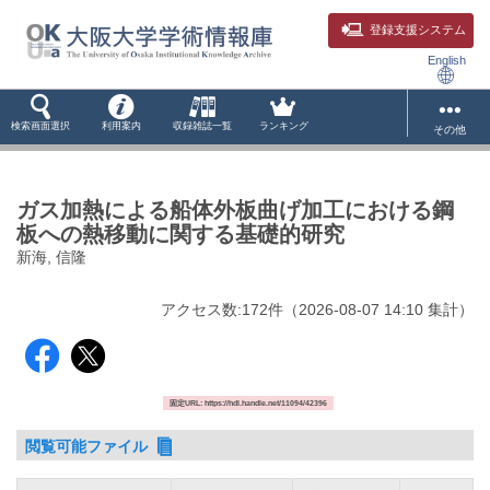
登録支援システム
English
検索画面選択
利用案内
収録雑誌一覧
ランキング
その他
ガス加熱による船体外板曲げ加工における鋼
板への熱移動に関する基礎的研究
新海, 信隆
アクセス数:
172
件
（
2026-08-07
14:10 集計
）
固定URL: https://hdl.handle.net/11094/42396
閲覧可能ファイル