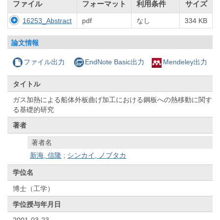
ファイル
フォーマット
利用条件
サイズ
16253_Abstract
pdf
なし
334 KB
論文情報
ファイル出力
EndNote Basic出力
Mendeley出力
タイトル
ガス加熱による船体外板曲げ加工における鋼板への熱移動に関す
る基礎的研究
著者
著者名
新海, 信隆
;
シンカイ, ノブタカ
学位名
博士（工学）
学位授与年月日
2001-03-23