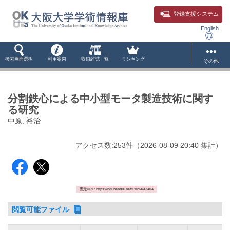
登録支援システム
English
検索画面選択
利用案内
収録雑誌一覧
ランキング
その他
分割鉄心による中小型モータ製造技術に関す
る研究
中原, 裕治
アクセス数:
253
件
（
2026-08-09
20:40 集計
）
固定URL: https://hdl.handle.net/11094/42404
閲覧可能ファイル