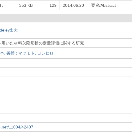
し
353 KB
129
2014.06.20
要旨/Abstract
deley出力
を用いた材料欠陥形状の定量評価に関する研究
本, 善博
;
マツモト, ヨシヒロ
le.net/11094/42407