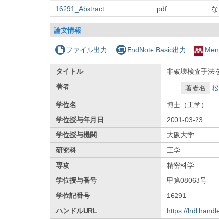
16291_Abstract
pdf
な
論文情報
ファイル出力
EndNote Basic出力
Men
タイトル
非破壊検査手法
著者
著者名
松
学位名
博士（工学）
学位授与年月日
2001-03-23
学位授与機関
大阪大学
研究科
工学
専攻
精密科学
学位授与番号
甲第08068号
学位記番号
16291
ハンドルURL
https://hdl.hand