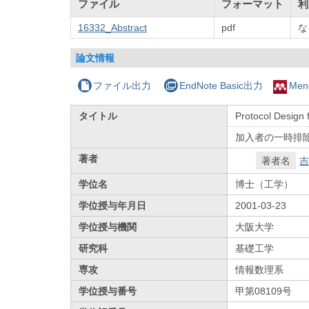
ファイル
フォーマット
利
16332_Abstract
pdf
な
論文情報
ファイル出力
EndNote Basic出力
Men
タイトル
Protocol Design 
加入者の一時排除
著者
著者名
吉
学位名
博士（工学）
学位授与年月日
2001-03-23
学位授与機関
大阪大学
研究科
基礎工学
専攻
情報数理系
学位授与番号
甲第08109号