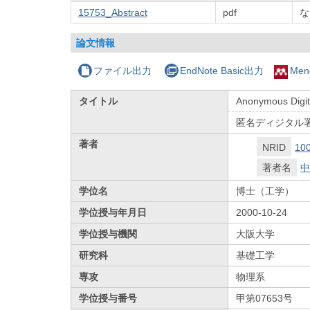
15753_Abstract
pdf
な
論文情報
ファイル出力
EndNote Basic出力
Men
タイトル
Anonymous Digita
匿名ディジタル
著者
NRID
10
著者名
中
学位名
博士（工学）
学位授与年月日
2000-10-24
学位授与機関
大阪大学
研究科
基礎工学
専攻
物理系
学位授与番号
甲第07653号