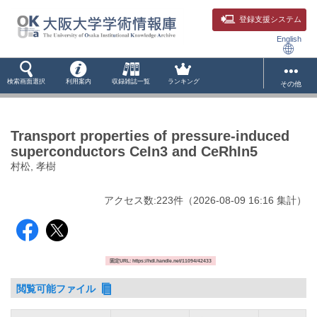
登録支援システム
English
検索画面選択
利用案内
収録雑誌一覧
ランキング
その他
Transport properties of pressure-induced
superconductors CeIn3 and CeRhIn5
村松, 孝樹
アクセス数:
223
件
（
2026-08-09
16:16 集計
）
固定URL: https://hdl.handle.net/11094/42433
閲覧可能ファイル