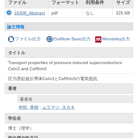
ファイル
フォーマット
利用条件
サイズ
16308_Abstract
pdf
なし
325 KB
論文情報
ファイル出力
EndNote Basic出力
Mendeley出力
タイトル
Transport properties of pressure-induced superconductors
CeIn3 and CeRhIn5
圧力誘起超伝導体CeIn3とCeRhIn5の電気抵抗
著者
著者名
村松, 孝樹
;
ムラマツ, タカキ
学位名
博士（理学）
学位授与年月日