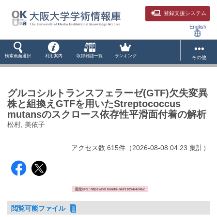
登録支援システム
English
検索画面選択
利用案内
収録雑誌一覧
ランキング
その他
グルコシルトランスフェラーゼ(GTF)欠失変異
株と組換えGTFを用いたStreptococcus
mutansのスクロース依存性平滑面付着の解析
松村, 美依子
アクセス数:
615
件
（
2026-08-08
04:23 集計
）
固定URL: https://hdl.handle.net/11094/42462
閲覧可能ファイル