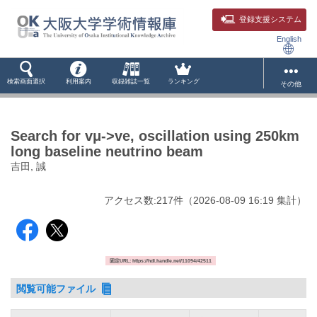
登録支援システム
English
検索画面選択
利用案内
収録雑誌一覧
ランキング
その他
Search for vμ->ve, oscillation using 250km
long baseline neutrino beam
吉田, 誠
アクセス数:
217
件
（
2026-08-09
16:19 集計
）
固定URL: https://hdl.handle.net/11094/42511
閲覧可能ファイル