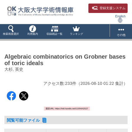
登録支援システム
English
検索画面選択
利用案内
収録雑誌一覧
ランキング
その他
Algebraic combinatorics on Grobner bases
of toric ideals
大杉, 英史
アクセス数:
233
件
（
2026-08-10
01:22 集計
）
固定URL: https://hdl.handle.net/11094/42527
閲覧可能ファイル