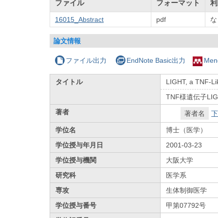
ファイル
フォーマット
利
16015_Abstract
pdf
な
論文情報
ファイル出力
EndNote Basic出力
Men
タイトル
LIGHT, a TNF-Lik
TNF様遺伝子L
著者
著者名
下
学位名
博士（医学）
学位授与年月日
2001-03-23
学位授与機関
大阪大学
研究科
医学系
専攻
生体制御医学
学位授与番号
甲第07792号