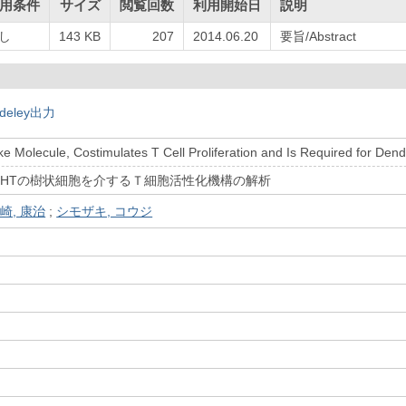
用条件
サイズ
閲覧回数
利用開始日
説明
し
143 KB
207
2014.06.20
要旨/Abstract
deley出力
e Molecule, Costimulates T Cell Proliferation and Is Required for Dend
IGHTの樹状細胞を介するＴ細胞活性化機構の解析
崎, 康治
;
シモザキ, コウジ