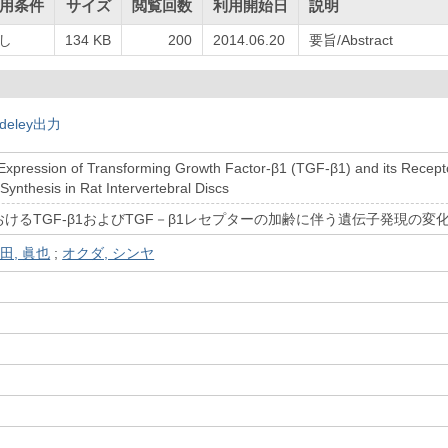
用条件
サイズ
閲覧回数
利用開始日
説明
し
134 KB
200
2014.06.20
要旨/Abstract
deley出力
xpression of Transforming Growth Factor-β1 (TGF-β1) and its Recepto
Synthesis in Rat Intervertebral Discs
けるTGF-β1およびTGF－β1レセプターの加齢に伴う遺伝子発現の変
田, 眞也
;
オクダ, シンヤ