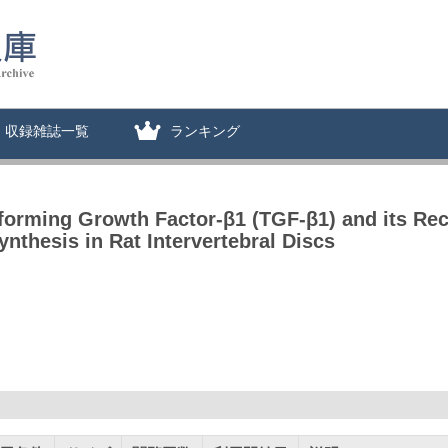
収録雑誌一覧
ランキング
orming Growth Factor-β1 (TGF-β1) and its Rec
nthesis in Rat Intervertebral Discs