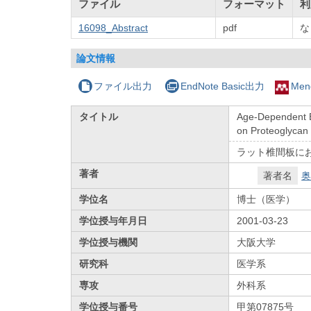
ファイル
フォーマット
利
16098_Abstract
pdf
な
論文情報
ファイル出力
EndNote Basic出力
Men
タイトル
Age-Dependent E
on Proteoglycan 
ラット椎間板にお
著者
著者名
奥
学位名
博士（医学）
学位授与年月日
2001-03-23
学位授与機関
大阪大学
研究科
医学系
専攻
外科系
学位授与番号
甲第07875号