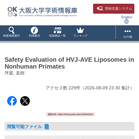
登録支援システム
English
検索画面選択
利用案内
収録雑誌一覧
ランキング
その他
Safety Evaluation of HVJ-AVE Liposomes in
Nonhuman Primates
坪庭, 直樹
アクセス数:
229
件
（
2026-08-09
23:30 集計
）
固定URL: https://hdl.handle.net/11094/42635
閲覧可能ファイル