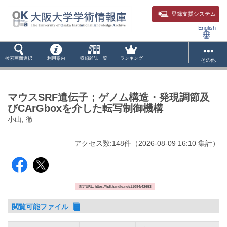
登録支援システム
English
検索画面選択
利用案内
収録雑誌一覧
ランキング
その他
マウスSRF遺伝子；ゲノム構造・発現調節及
びCArGboxを介した転写制御機構
小山, 徹
アクセス数:
148
件
（
2026-08-09
16:10 集計
）
固定URL: https://hdl.handle.net/11094/42653
閲覧可能ファイル