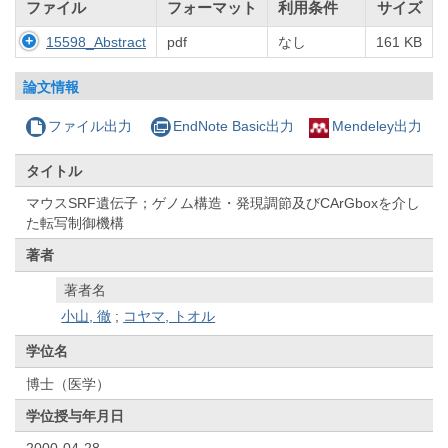
ファイル
フォーマット
利用条件
サイズ
15598_Abstract
pdf
なし
161 KB
論文情報
ファイル出力
EndNote Basic出力
Mendeley出力
タイトル
マウスSRF遺伝子；ゲノム構造・発現調節及びCArGboxを介し
た転写制御機構
著者
著者名
小山, 徹
;
コヤマ, トオル
学位名
博士（医学）
学位授与年月日
2000-04-28