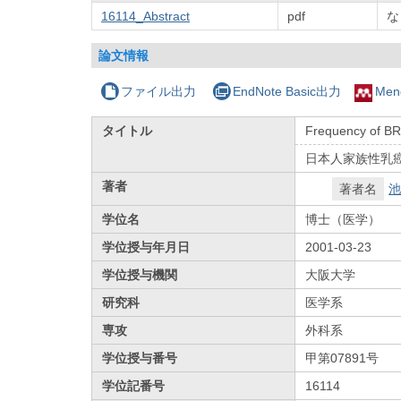
16114_Abstract
pdf
な
論文情報
ファイル出力
EndNote Basic出力
Men
タイトル
Frequency of BR
日本人家族性乳癌
著者
著者名
池
学位名
博士（医学）
学位授与年月日
2001-03-23
学位授与機関
大阪大学
研究科
医学系
専攻
外科系
学位授与番号
甲第07891号
学位記番号
16114