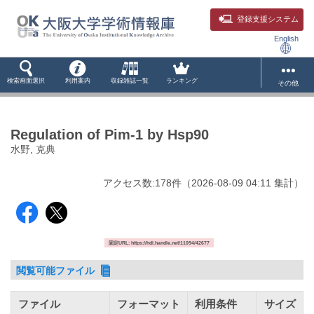
登録支援システム
English
検索画面選択
利用案内
収録雑誌一覧
ランキング
その他
Regulation of Pim-1 by Hsp90
水野, 克典
アクセス数:
178
件
（
2026-08-09
04:11 集計
）
固定URL: https://hdl.handle.net/11094/42677
閲覧可能ファイル
ファイル
フォーマット
利用条件
サイズ