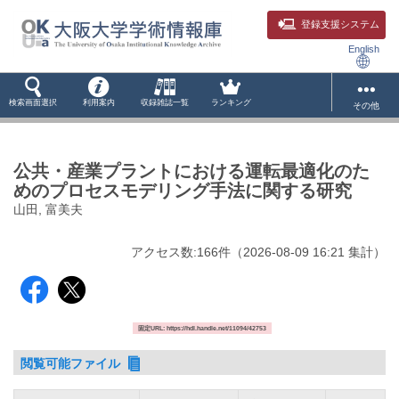
登録支援システム
English
検索画面選択
利用案内
収録雑誌一覧
ランキング
その他
公共・産業プラントにおける運転最適化のた
めのプロセスモデリング手法に関する研究
山田, 富美夫
アクセス数:
166
件
（
2026-08-09
16:21 集計
）
固定URL: https://hdl.handle.net/11094/42753
閲覧可能ファイル