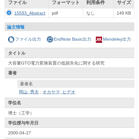
ファイル
フォーマット
利用条件
サイズ
15593_Abstract
pdf
なし
149 KB
論文情報
ファイル出力
EndNote Basic出力
Mendeley出力
タイトル
大容量GTO電力変換装置の低損失化に関する研究
著者
著者名
岡山, 秀夫
;
オカヤマ, ヒデオ
学位名
博士（工学）
学位授与年月日
2000-04-27