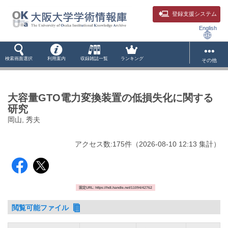
登録支援システム
English
検索画面選択
利用案内
収録雑誌一覧
ランキング
その他
大容量GTO電力変換装置の低損失化に関する
研究
岡山, 秀夫
アクセス数:
175
件
（
2026-08-10
12:13 集計
）
固定URL: https://hdl.handle.net/11094/42762
閲覧可能ファイル