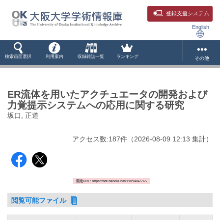
登録支援システム
English
検索画面選択
利用案内
収録雑誌一覧
ランキング
その他
ER流体を用いたアクチュエータの開発および
力覚提示システムへの応用に関する研究
坂口, 正道
アクセス数:
187
件
（
2026-08-09
12:13 集計
）
固定URL: https://hdl.handle.net/11094/42765
閲覧可能ファイル