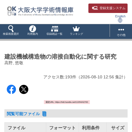
登録支援システム
English
検索画面選択
利用案内
収録雑誌一覧
ランキング
その他
建設機械構造物の溶接自動化に関する研究
高野, 悠敬
アクセス数:
193
件
（
2026-08-10
12:56 集計
）
固定URL: https://hdl.handle.net/11094/42783
閲覧可能ファイル
ファイル
フォーマット
利用条件
サイズ