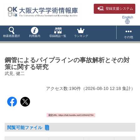
登録支援システム
English
検索画面選択
利用案内
収録雑誌一覧
ランキング
その他
鋼管によるパイプラインの事故解析とその対
策に関する研究
武見, 健二
アクセス数:
190
件
（
2026-08-10
12:18 集計
）
固定URL: https://hdl.handle.net/11094/42794
閲覧可能ファイル