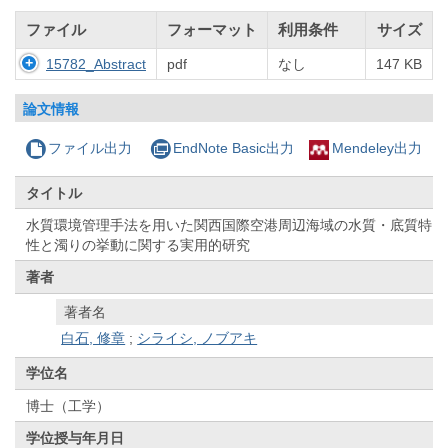
ファイル
フォーマット
利用条件
サイズ
15782_Abstract
pdf
なし
147 KB
論文情報
ファイル出力
EndNote Basic出力
Mendeley出力
タイトル
水質環境管理手法を用いた関西国際空港周辺海域の水質・底質特
性と濁りの挙動に関する実用的研究
著者
著者名
白石, 修章
;
シライシ, ノブアキ
学位名
博士（工学）
学位授与年月日