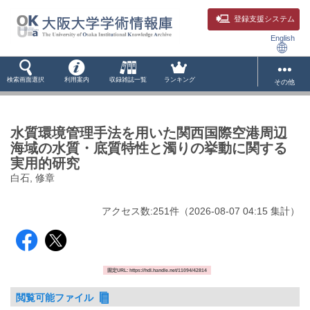
登録支援システム
English
検索画面選択
利用案内
収録雑誌一覧
ランキング
その他
水質環境管理手法を用いた関西国際空港周辺
海域の水質・底質特性と濁りの挙動に関する
実用的研究
白石, 修章
アクセス数:
251
件
（
2026-08-07
04:15 集計
）
固定URL: https://hdl.handle.net/11094/42814
閲覧可能ファイル