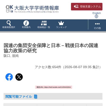
登録支援システム
English
検索画面選択
利用案内
収録雑誌一覧
ランキング
その他
国連の集団安全保障と日本－戦後日本の国連
協力政策の研究
阪口, 規純
アクセス数:
654
件
（
2026-08-07
09:35 集計
）
固定URL: https://hdl.handle.net/11094/42816
閲覧可能ファイル