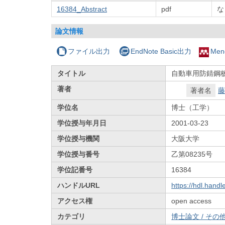
16384_Abstract
pdf
な
論文情報
ファイル出力
EndNote Basic出力
Men
タイトル
自動車用防錆鋼
著者
著者名
藤
学位名
博士（工学）
学位授与年月日
2001-03-23
学位授与機関
大阪大学
学位授与番号
乙第08235号
学位記番号
16384
ハンドルURL
https://hdl.hand
アクセス権
open access
カテゴリ
博士論文 / その他 