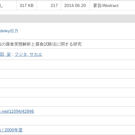
し
317 KB
217
2014.06.20
要旨/Abstract
deley出力
板の腐食実態解析と腐食試験法に関する研究
田, 栄
;
フジタ, サカエ
le.net/11094/42846
/ 2000年度