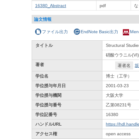
16380_Abstract
pdf
な
論文情報
ファイル出力
EndNote Basic出力
Men
タイトル
Structural Studie
硝酸ウラニル(V
著者
著者名
坂
学位名
博士（工学）
学位授与年月日
2001-03-23
学位授与機関
大阪大学
学位授与番号
乙第08231号
学位記番号
16380
ハンドルURL
https://hdl.hand
アクセス権
open access