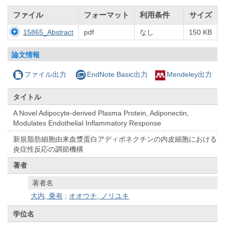
ファイル
フォーマット
利用条件
サイズ
15865_Abstract
pdf
なし
150 KB
論文情報
ファイル出力
EndNote Basic出力
Mendeley出力
タイトル
A Novel Adipocyte-derived Plasma Protein, Adiponectin,
Modulates Endothelial Inflammatory Response
新規脂肪細胞由来血漿蛋白アディポネクチンの内皮細胞における
炎症性反応の調節機構
著者
著者名
大内, 乗有
;
オオウチ, ノリユキ
学位名