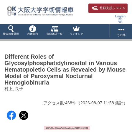
登録支援システム
English
検索画面選択
利用案内
収録雑誌一覧
ランキング
その他
Different Roles of
Glycosylphosphatidylinositol in Various
Hematopoietic Cells as Revealed by Mouse
Model of Paroxysmal Nocturnal
Hemoglobinuria
村上, 良子
アクセス数:
468
件
（
2026-08-07
11:58 集計
）
固定URL: https://hdl.handle.net/11094/42901