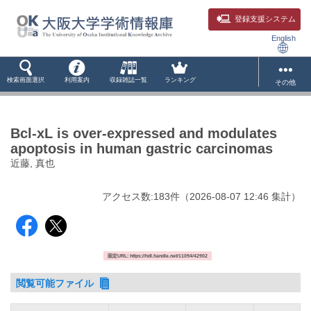
登録支援システム
English
検索画面選択
利用案内
収録雑誌一覧
ランキング
その他
Bcl-xL is over-expressed and modulates
apoptosis in human gastric carcinomas
近藤, 真也
アクセス数:
183
件
（
2026-08-07
12:46 集計
）
固定URL: https://hdl.handle.net/11094/42902
閲覧可能ファイル