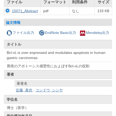
ファイル
フォーマット
利用条件
サイズ
15071_Abstract
pdf
なし
133 KB
論文情報
ファイル出力
EndNote Basic出力
Mendeley出力
タイトル
Bcl-xL is over-expressed and modulates apoptosis in human
gastric carcinomas
胃癌のアポトーシス感受性におよぼすBcl-xLの役割
著者
著者名
近藤, 真也
;
コンドウ, シンヤ
学位名
博士（医学）
学位授与年月日