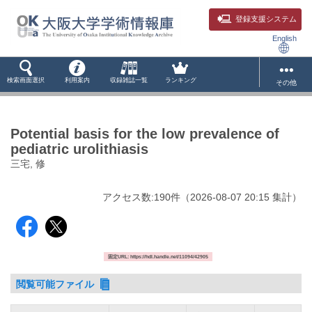
登録支援システム
English
検索画面選択
利用案内
収録雑誌一覧
ランキング
その他
Potential basis for the low prevalence of
pediatric urolithiasis
三宅, 修
アクセス数:
190
件
（
2026-08-07
20:15 集計
）
固定URL: https://hdl.handle.net/11094/42905
閲覧可能ファイル