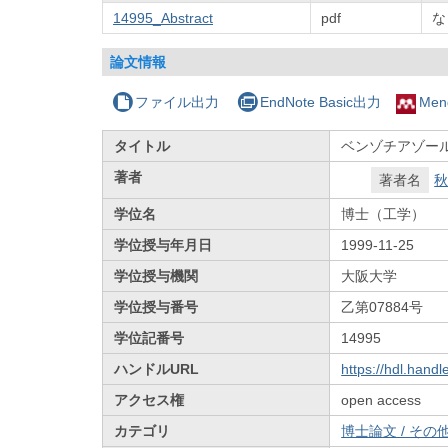
14995_Abstract
pdf
な
論文情報
ファイル出力
EndNote Basic出力
Men
タイトル
ベンゾチアゾー
著者
著者名
秋
学位名
博士（工学）
学位授与年月日
1999-11-25
学位授与機関
大阪大学
学位授与番号
乙第07884号
学位記番号
14995
ハンドルURL
https://hdl.hand
アクセス権
open access
カテゴリ
博士論文 / その他 