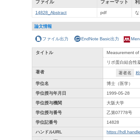
ファイル
フォーマット
利
14828_Abstract
pdf
な
論文情報
ファイル出力
EndNote Basic出力
Men
タイトル
Measurement of t
リポ蛋白結合性凝固イ
著者
著者名
粉
学位名
博士（医学）
学位授与年月日
1999-05-28
学位授与機関
大阪大学
学位授与番号
乙第07778号
学位記番号
14828
ハンドルURL
https://hdl.hand