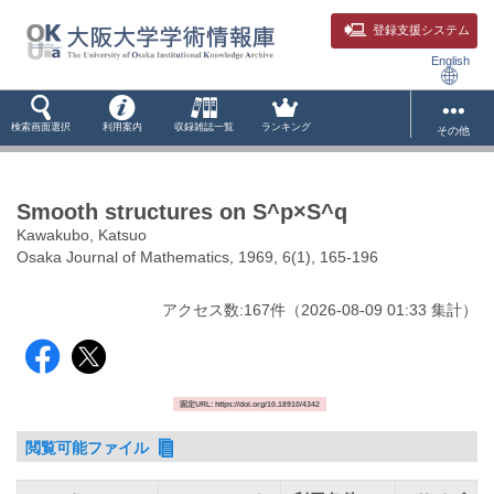
登録支援システム
English
検索画面選択
利用案内
収録雑誌一覧
ランキング
その他
Smooth structures on S^p×S^q
Kawakubo, Katsuo
Osaka Journal of Mathematics, 1969, 6(1), 165-196
アクセス数:
167
件
（
2026-08-09
01:33 集計
）
固定URL: https://doi.org/10.18910/4342
閲覧可能ファイル