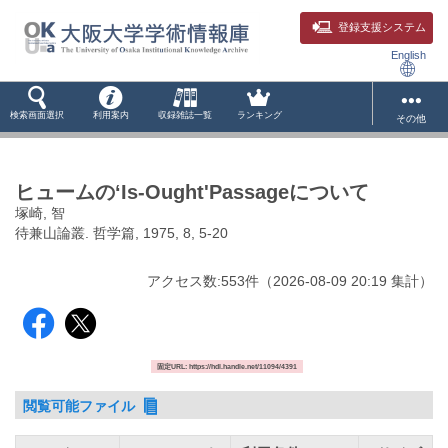
登録支援システム
English
検索画面選択
利用案内
収録雑誌一覧
ランキング
その他
ヒュームの‘Is-Ought'Passageについて
塚崎, 智
待兼山論叢. 哲学篇, 1975, 8, 5-20
アクセス数:
553
件
（
2026-08-09
20:19 集計
）
固定URL: https://hdl.handle.net/11094/4391
閲覧可能ファイル