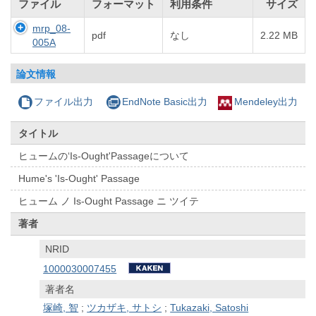
ファイル
フォーマット
利用条件
サイズ
mrp_08-
pdf
なし
2.22 MB
005A
論文情報
ファイル出力
EndNote Basic出力
Mendeley出力
タイトル
ヒュームの‘Is-Ought'Passageについて
Hume's 'Is-Ought' Passage
ヒューム ノ Is-Ought Passage ニ ツイテ
著者
NRID
1000030007455
著者名
塚崎, 智
;
ツカザキ, サトシ
;
Tukazaki, Satoshi