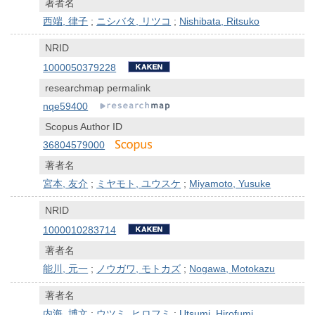
著者名
西端, 律子
;
ニシバタ, リツコ
;
Nishibata, Ritsuko
NRID
1000050379228
researchmap permalink
nqe59400
Scopus Author ID
36804579000
著者名
宮本, 友介
;
ミヤモト, ユウスケ
;
Miyamoto, Yusuke
NRID
1000010283714
著者名
能川, 元一
;
ノウガワ, モトカズ
;
Nogawa, Motokazu
著者名
内海, 博文
;
ウツミ, ヒロフミ
;
Utsumi, Hirofumi