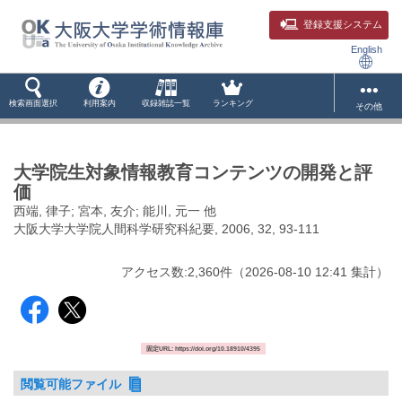
登録支援システム
English
検索画面選択
利用案内
収録雑誌一覧
ランキング
その他
大学院生対象情報教育コンテンツの開発と評
価
西端, 律子; 宮本, 友介; 能川, 元一 他
大阪大学大学院人間科学研究科紀要, 2006, 32, 93-111
アクセス数:
2,360
件
（
2026-08-10
12:41 集計
）
固定URL: https://doi.org/10.18910/4395
閲覧可能ファイル