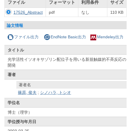
ファイル
フォーマット
利用条件
サイズ
17526_Abstract
pdf
なし
110 KB
論文情報
ファイル出力
EndNote Basic出力
Mendeley出力
タイトル
光学活性イソオキサゾリン配位子を用いる新規触媒的不斉反応の
開発
著者
著者名
篠原, 俊夫
;
シノハラ, トシオ
学位名
博士（理学）
学位授与年月日
2003-03-25