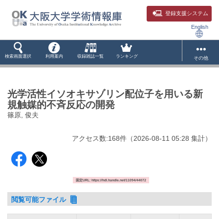
登録支援システム
English
検索画面選択
利用案内
収録雑誌一覧
ランキング
その他
光学活性イソオキサゾリン配位子を用いる新
規触媒的不斉反応の開発
篠原, 俊夫
アクセス数:
168
件
（
2026-08-11
05:28 集計
）
固定URL: https://hdl.handle.net/11094/44072
閲覧可能ファイル