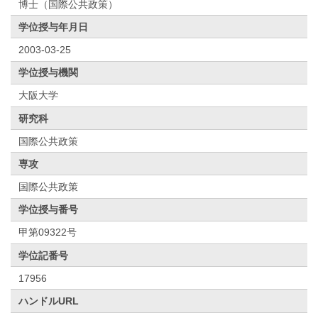
博士（国際公共政策）
学位授与年月日
2003-03-25
学位授与機関
大阪大学
研究科
国際公共政策
専攻
国際公共政策
学位授与番号
甲第09322号
学位記番号
17956
ハンドルURL