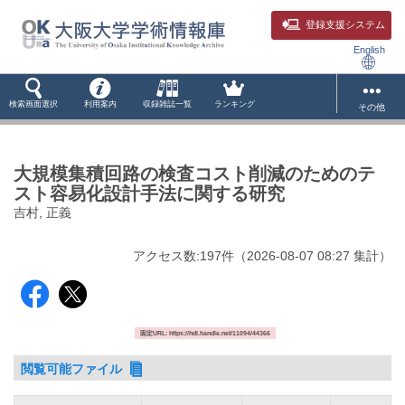
登録支援システム
English
検索画面選択
利用案内
収録雑誌一覧
ランキング
その他
大規模集積回路の検査コスト削減のためのテ
スト容易化設計手法に関する研究
吉村, 正義
アクセス数:
197
件
（
2026-08-07
08:27 集計
）
固定URL: https://hdl.handle.net/11094/44366
閲覧可能ファイル